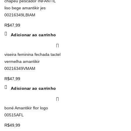
chapéu pescador INFANTIL
liso bege amantikir jes
00216349LBIAM
R$
47,99
Adicionar ao carrinho
viseira feminina fechada tactel
vermelha amantikir
00216349VMAM
R$
47,99
Adicionar ao carrinho
boné Amantikir flor logo
00515AFL
R$
49,99