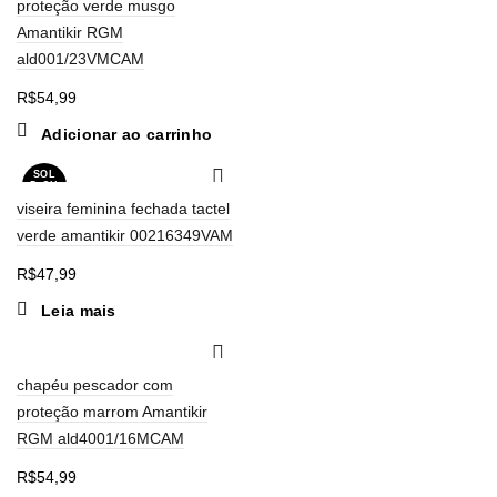
proteção verde musgo
Amantikir RGM
ald001/23VMCAM
R$
54,99
Adicionar ao carrinho
SOL
D OU
T
viseira feminina fechada tactel
verde amantikir 00216349VAM
R$
47,99
Leia mais
chapéu pescador com
proteção marrom Amantikir
RGM ald4001/16MCAM
R$
54,99