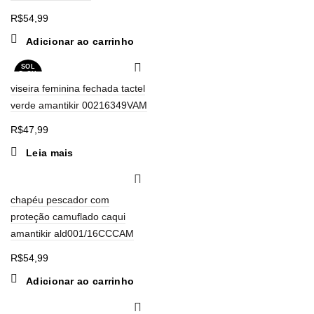
R$
54,99
Adicionar ao carrinho
SOL
D OU
T
viseira feminina fechada tactel
verde amantikir 00216349VAM
R$
47,99
Leia mais
chapéu pescador com
proteção camuflado caqui
amantikir ald001/16CCCAM
R$
54,99
Adicionar ao carrinho