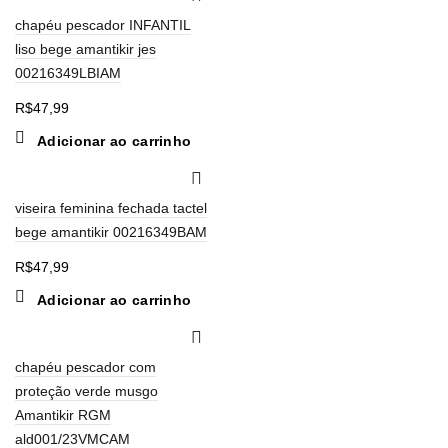
chapéu pescador INFANTIL
liso bege amantikir jes
00216349LBIAM
R$
47,99
Adicionar ao carrinho
viseira feminina fechada tactel
bege amantikir 00216349BAM
R$
47,99
Adicionar ao carrinho
chapéu pescador com
proteção verde musgo
Amantikir RGM
ald001/23VMCAM