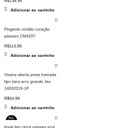
R$
138,99
Adicionar ao carrinho
Pingente cordão coração
pássaro CM4207
R$
113,99
Adicionar ao carrinho
Viseira aberta preta tramada
tipo tiara arco grande Jes
14032019-1P
R$
54,99
Adicionar ao carrinho
SOL
D OU
T
boné liso cinza unissex azul