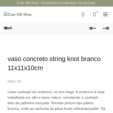
Criar Gift Shop - Um pedaço da natureza, na sua casa.
0
Back
vaso concreto string knot branco
11x11x10cm
R$
61,99
Lindo cachepô de cerâmica, no tom bege. A cerâmica é toda
trabalhada em alto e baixo relevo, remetendo a cachepô
feito de palhinha trançada. Recebe pintura tipo pátina
branca, onde as ranhuras da peça ficam esbranquiçadas. Dá