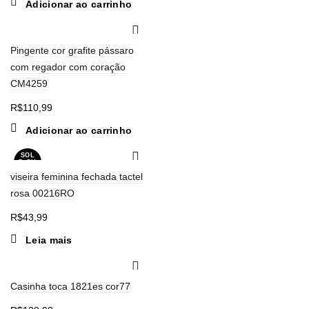
Adicionar ao carrinho
Pingente cor grafite pássaro
com regador com coração
CM4259
R$
110,99
Adicionar ao carrinho
SOL
D OU
T
viseira feminina fechada tactel
rosa 00216RO
R$
43,99
Leia mais
Casinha toca 1821es cor77