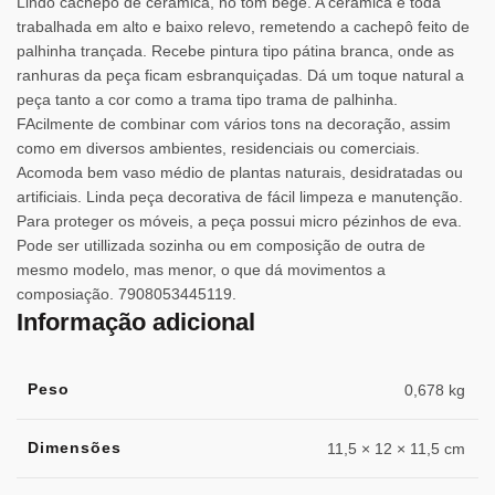
Lindo cachepô de cerâmica, no tom bege. A cerâmica é toda
trabalhada em alto e baixo relevo, remetendo a cachepô feito de
palhinha trançada. Recebe pintura tipo pátina branca, onde as
ranhuras da peça ficam esbranquiçadas. Dá um toque natural a
peça tanto a cor como a trama tipo trama de palhinha.
FAcilmente de combinar com vários tons na decoração, assim
como em diversos ambientes, residenciais ou comerciais.
Acomoda bem vaso médio de plantas naturais, desidratadas ou
artificiais. Linda peça decorativa de fácil limpeza e manutenção.
Para proteger os móveis, a peça possui micro pézinhos de eva.
Pode ser utillizada sozinha ou em composição de outra de
mesmo modelo, mas menor, o que dá movimentos a
composiação. 7908053445119.
Informação adicional
Peso
0,678 kg
Dimensões
11,5 × 12 × 11,5 cm