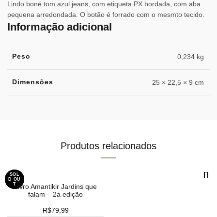
Lindo boné tom azul jeans, com etiqueta PX bordada, com aba
pequena arredondada. O botão é forrado com o mesmto tecido.
Informação adicional
Peso
0,234 kg
Dimensões
25 × 22,5 × 9 cm
Produtos relacionados
SOL
SOL
D OU
D OU
T
T
Livro Amantikir Jardins que
falam – 2a edição
R$
79,99