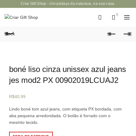
Criar Gift Shop - Um pedaço da natureza, na sua casa.
0
Back
boné liso cinza unissex azul jeans
jes mod2 PX 00902019LCUAJ2
R$
40,99
Lindo boné tom azul jeans, com etiqueta PX bordada, com
aba pequena arredondada. O botão é forrado com o
mesmto tecido.