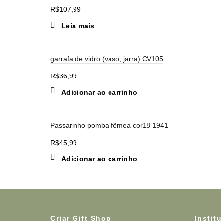
R$
107,99
Leia mais
garrafa de vidro (vaso, jarra) CV105
R$
36,99
Adicionar ao carrinho
Passarinho pomba fêmea cor18 1941
R$
45,99
Adicionar ao carrinho
Criar Gift Shop
Instit