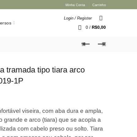
Minha Conta
Carrinho
Login / Register
versos
0
/
R$
0,00
ta tramada tipo tiara arco
019-1P
fortável viseira, com aba dura e ampla,
 grande e arco (tiara) que se acopla a
lizada com cabelo preso ou solto. Tiara