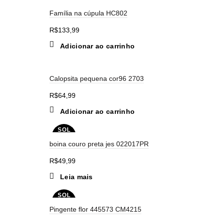
Família na cúpula HC802
R$
133,99
Adicionar ao carrinho
Calopsita pequena cor96 2703
R$
64,99
Adicionar ao carrinho
SOL
D OU
boina couro preta jes 022017PR
T
R$
49,99
Leia mais
SOL
D OU
Pingente flor 445573 CM4215
T