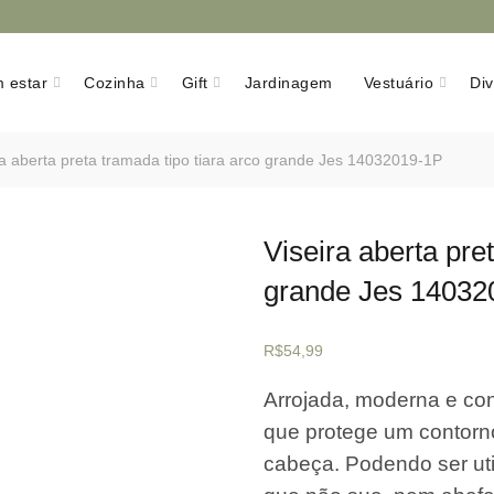
 estar
Cozinha
Gift
Jardinagem
Vestuário
Di
a aberta preta tramada tipo tiara arco grande Jes 14032019-1P
Viseira aberta pre
grande Jes 14032
R$
54,99
Arrojada, moderna e con
que protege um contorno
cabeça. Podendo ser uti