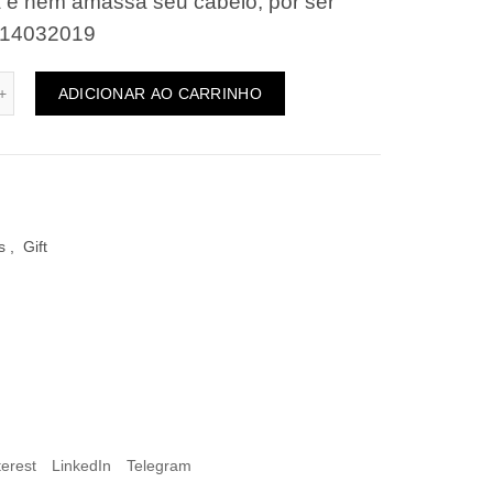
 e nem amassa seu cabelo, por ser
. 14032019
ADICIONAR AO CARRINHO
s
,
Gift
terest
LinkedIn
Telegram