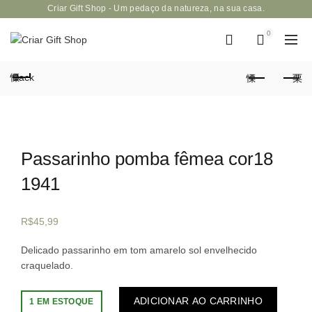
Criar Gift Shop - Um pedaço da natureza, na sua casa.
0
Back
Passarinho pomba fêmea cor18
1941
R$
45,99
Delicado passarinho em tom amarelo sol envelhecido
craquelado.
ADICIONAR AO CARRINHO
1 EM ESTOQUE