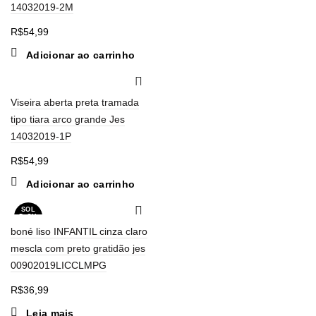
14032019-2M
R$
54,99
Adicionar ao carrinho
Viseira aberta preta tramada
tipo tiara arco grande Jes
14032019-1P
R$
54,99
Adicionar ao carrinho
SOL
D OU
T
boné liso INFANTIL cinza claro
mescla com preto gratidão jes
00902019LICCLMPG
R$
36,99
Leia mais