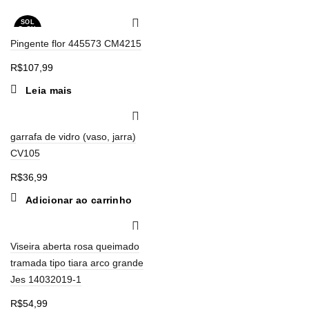
SOL
D OU
T
Pingente flor 445573 CM4215
R$
107,99
Leia mais
garrafa de vidro (vaso, jarra)
CV105
R$
36,99
Adicionar ao carrinho
Viseira aberta rosa queimado
tramada tipo tiara arco grande
Jes 14032019-1
R$
54,99