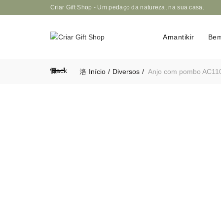
Criar Gift Shop - Um pedaço da natureza, na sua casa.
Amantikir
Bem
Back
Início
Diversos
Anjo com pombo AC11