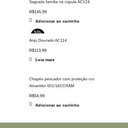
Sagrada família na cúpula AC124
R$
145,99
Adicionar ao carrinho
SOL
D OU
Anjo Dourado AC114
T
R$
113,99
Leia mais
Chapéu pescador com proteção cru
Amantikir 001/16CCRAM
R$
54,99
Adicionar ao carrinho