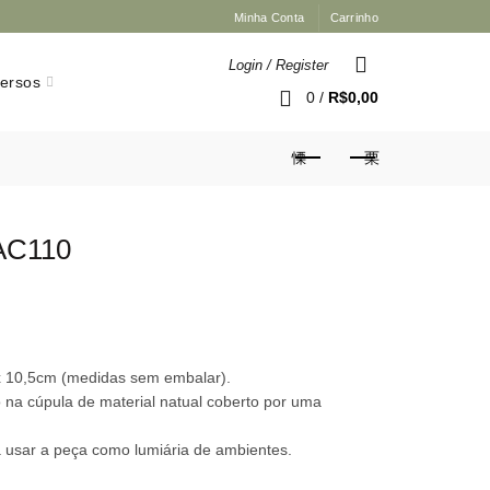
Minha Conta
Carrinho
Login / Register
versos
0
/
R$
0,00
AC110
x 10,5cm (medidas sem embalar).
na cúpula de material natual coberto por uma
ta usar a peça como lumiária de ambientes.