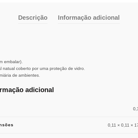
Descrição
Informação adicional
m embalar).
 natual coberto por uma proteção de vidro.
umiária de ambientes.
ormação adicional
0,
nsões
0,11 × 0,11 × 1