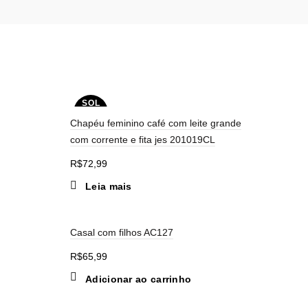
SOL
D OU
Chapéu feminino café com leite grande
T
com corrente e fita jes 201019CL
R$
72,99
Leia mais
Casal com filhos AC127
R$
65,99
Adicionar ao carrinho