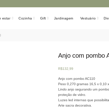
 estar
Cozinha
Gift
Jardinagem
Vestuário
Di
0
Anjo com pombo 
R$
132,99
Anjo com pombo AC110
Peso 0,270 gramas 16,5 x 0,10 
Lindo anjo segurando um pombo 
proteção de vidro.
Luzes led internas que possibili
Arte sacra decorativa.